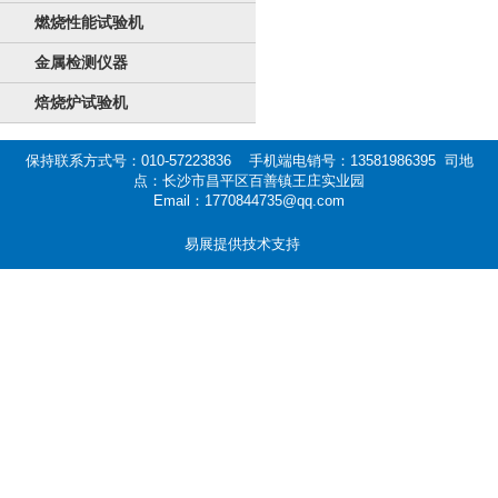
燃烧性能试验机
金属检测仪器
焙烧炉试验机
保持联系方式号：010-57223836 手机端电销号：13581986395 司地
点：长沙市昌平区百善镇王庄实业园
Email：1770844735@qq.com
易展提供技术支持