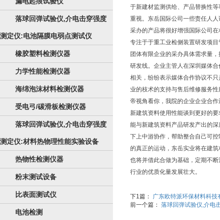
漏电起痕试验仪
于新建材监测供给、产品替换性等
落球回弹试验仪,介电击穿强度
重视。东岳国际公司一些责任人人
采办的产品将很好增强国际公司在
测定仪:电池隔膜电弱点测试仪
专注于于重工业检侧装置研发项目
橡胶塑料检测仪器
团体有限企业的采办具体需求量，
研发线。企业主管人在深圳媒体合
力学性能检测仪器
相关，纷纷表示媒体合作协议不只
海绵泡沫材料检测仪器
业的枝术的支持与售后维修服务性
帝视角看你，我院的企业企业合作还
受电弓/碳滑板检测仪器
新建筑资料使用性能谈到更好的要
落球回弹试验仪,介电击穿强度
能与新建筑资料产品研发产出的深
下上中游协作，帮助整合自己可控制
测定仪:材料热物理性能实验设备
的真正的运动，东岳实业将在建筑
热物性检测仪器
也将并借此合做为基础，定期不断
行业的优质化量发展壮大。
粉末测试设备
比表面测试仪
下1篇：
广东欧特派环保材料科技
前一个篇：
落球回弹试验仪,介电
电池检测