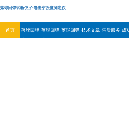
落球回弹试验仪,介电击穿强度测定仪
首页
落球回弹
落球回弹
落球回弹
技术文章
售后服务
成
试验仪,介
试验仪,介
试验仪,介
电击穿强
电击穿强
电击穿强
度测定仪
度测定仪
度测定仪