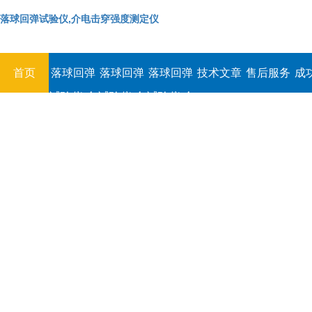
落球回弹试验仪,介电击穿强度测定仪
首页
落球回弹
落球回弹
落球回弹
技术文章
售后服务
成
试验仪,介
试验仪,介
试验仪,介
电击穿强
电击穿强
电击穿强
度测定仪
度测定仪
度测定仪