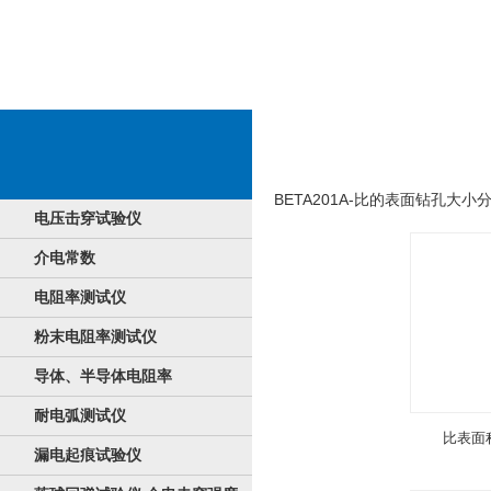
商品展示台
BETA201A-比的表面钻孔大小
电压击穿试验仪
介电常数
电阻率测试仪
粉末电阻率测试仪
导体、半导体电阻率
耐电弧测试仪
比表面
漏电起痕试验仪