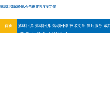
落球回弹试验仪,介电击穿强度测定仪
首页
落球回弹
落球回弹
落球回弹
技术文章
售后服务
成
试验仪,介
试验仪,介
试验仪,介
电击穿强
电击穿强
电击穿强
度测定仪
度测定仪
度测定仪