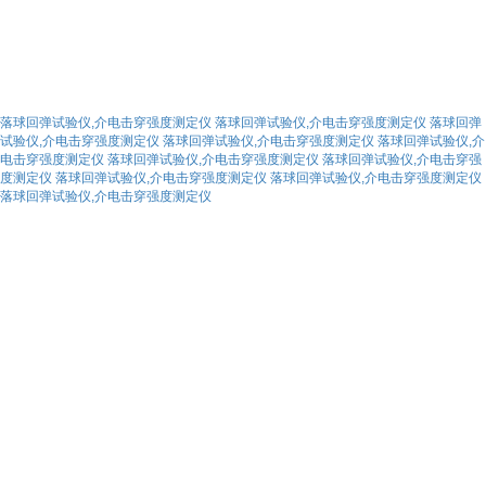
落球回弹试验仪,介电击穿强度测定仪
落球回弹试验仪,介电击穿强度测定仪
落球回弹
试验仪,介电击穿强度测定仪
落球回弹试验仪,介电击穿强度测定仪
落球回弹试验仪,介
电击穿强度测定仪
落球回弹试验仪,介电击穿强度测定仪
落球回弹试验仪,介电击穿强
度测定仪
落球回弹试验仪,介电击穿强度测定仪
落球回弹试验仪,介电击穿强度测定仪
落球回弹试验仪,介电击穿强度测定仪