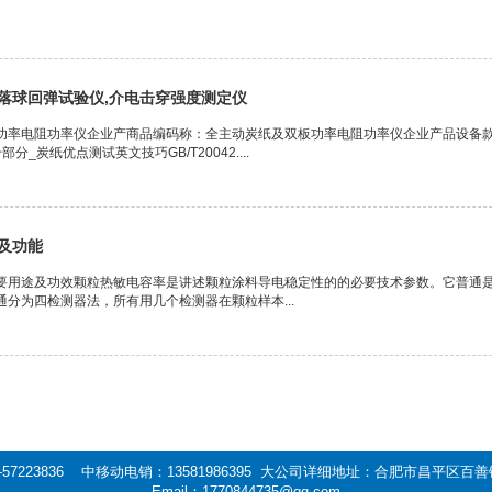
落球回弹试验仪,介电击穿强度测定仪
率电阻功率仪企业产商品编码称：全主动炭纸及双板功率电阻功率仪企业产品设备款型：GEST
分_炭纸优点测试英文技巧GB/T20042....
及功能
要用途及功效颗粒热敏电容率是讲述颗粒涂料导电稳定性的的必要技术参数。它普通是
分为四检测器法，所有用几个检测器在颗粒样本...
-57223836 中移动电销：13581986395 大公司详细地址：合肥市昌平区
Email：1770844735@qq.com