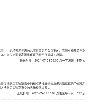
范围中，的精密度等级的从而挺高是至关首要的。它简单相互关系到
个方位从而挺高测量仪仪的精密度等级：厘清...
推送时候：2024-07-08 09:00 点一下频繁：355 次
测方法测定实验室设备的精准的性直接性后果到阻值值的**检测方
法测定实验室设备的实施校正过程...
上线日期：2024-05-07 14:08 点击量每一次：427 次