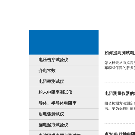
阻值率
如何提高测试精
电压击穿试验仪
怎么样去从而挺高
车辆或保障的服务
介电常数
电阻率测试仪
粉末电阻率测试仪
电阻测量仪器的
导体、半导体电阻率
阻值检测方法测定
法。要为保持阻值
耐电弧测试仪
漏电起痕试验仪
点对点/对地电