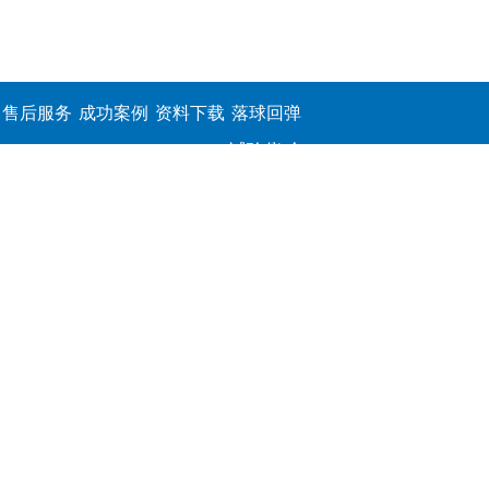
售后服务
成功案例
资料下载
落球回弹
试验仪,介
电击穿强
度测定仪