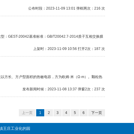
公布时段：2023-11-09 13:01 弹框两次：216 次
-20042基准标准：GB/T20042.7-2014质子互相交换膜
上架时：2023-11-09 10:56 打开2次：187 次
以方长、方户型面积的热敏电容，方为欧姆·米（Ω·m）。颗粒热
发布新闻时候：2023-11-08 13:37 弹窗2次：237 次
上一页
1
2
3
4
5
6
下一页
百善镇王庄工业化的园