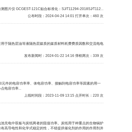
EST-121C贴合标准化：SJ/T11294-2018SJ∕T112...
公布时段：2024-04-24 14:01 打开单次：460 次
应用于隔热层油等液隔热层媒质的媒质材料耗费费质因数和交流电电
发布新闻时：2024-01-22 14:16 弹框两次：339 次
和元件的电容功率率、体电容功率、接触到电容功率等因素的用一
电容功率...
上线时间段：2023-11-09 13:15 点开时长：220 次
电池充电中双板与炭纸两者的阻值功率。炭纸用于种重点的生物锅炉
兼有高导电性和化学式稳定的性，不错提拱催化剂的作用的作用剂并