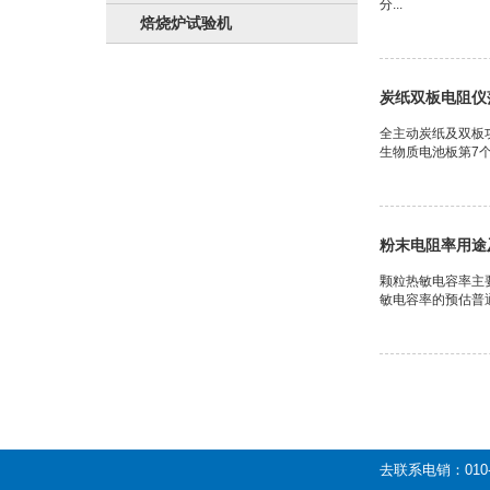
分...
焙烧炉试验机
炭纸双板电阻仪
全主动炭纸及双板功
生物质电池板第7个部
粉末电阻率用途
颗粒热敏电容率主
敏电容率的预估普通
去联系电销：010