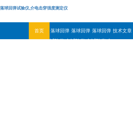
落球回弹试验仪,介电击穿强度测定仪
首页
落球回弹
落球回弹
落球回弹
技术文章
试验仪,介
试验仪,介
试验仪,介
电击穿强
电击穿强
电击穿强
度测定仪
度测定仪
度测定仪