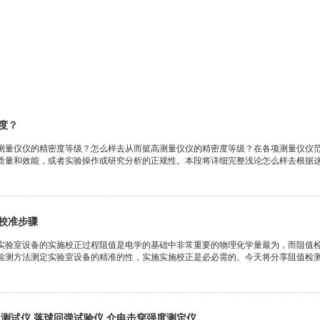
度？
测量仪仪的精密度等级？怎么样去从而挺高测量仪仪的精密度等级？在各项测量仪仪
质量和效能，或者实验操作或研究分析的正规性。本段将详细完整浅论怎么样去根据这九
校准步骤
实验室设备的实施校正过程阻值是电学的基础中非常重要的物理化学量最为，而阻值检
检测方法测定实验室设备的精准的性，实施实施校正是必必需的。今天将分享阻值检测方
阻测试仪 落球回弹试验仪,介电击穿强度测定仪