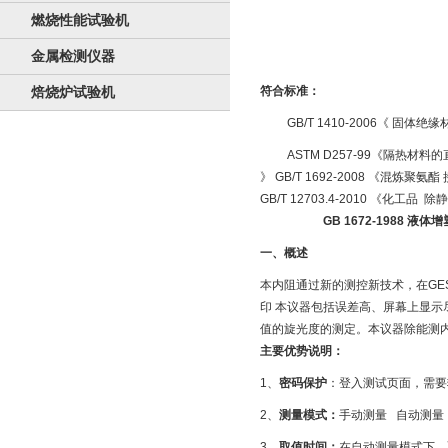
燃烧性能试验机
金属检测仪器
焙烧炉试验机
符合标准：
GB/T 1410-2006《 
ASTM D257-99《隔热材料
》 GB/T 1692-2008 《混
GB/T 12703.4-2010 《
GB 1672-1988 
一、概述
本内阻通过新的测控新技术，在GE
印 本议器包括误差高、屏幕上显
值的旋光度的测定。本议器除能测
主要优势说明：
1、
密码保护
：登入测试页面，需要
2、
测量模式：
手动测量 自动测量
3、
取值时间：
在自动测量模式下，